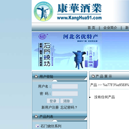
首 页
||
企业简介
||
新
产 品 展 示
用户登陆
产品
>>
%u77F3%u95E8%
用户名：
密 码：
没有任何产品
新用户注册
忘记密码？
产品列表
石门烧坊系列