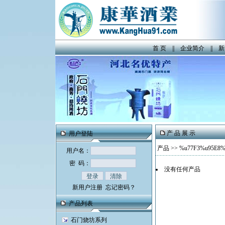
首 页
||
企业简介
||
新
产 品 展 示
用户登陆
产品
>>
%u77F3%u95E8%
用户名：
密 码：
没有任何产品
新用户注册
忘记密码？
产品列表
石门烧坊系列